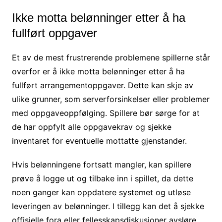
Ikke motta belønninger etter å ha
fullført oppgaver
Et av de mest frustrerende problemene spillerne står
overfor er å ikke motta belønninger etter å ha
fullført arrangementoppgaver. Dette kan skje av
ulike grunner, som serverforsinkelser eller problemer
med oppgaveoppfølging. Spillere bør sørge for at
de har oppfylt alle oppgavekrav og sjekke
inventaret for eventuelle mottatte gjenstander.
Hvis belønningene fortsatt mangler, kan spillere
prøve å logge ut og tilbake inn i spillet, da dette
noen ganger kan oppdatere systemet og utløse
leveringen av belønninger. I tillegg kan det å sjekke
offisielle fora eller fellesskapsdiskusjoner avsløre