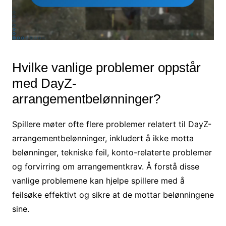
Hvilke vanlige problemer oppstår
med DayZ-
arrangementbelønninger?
Spillere møter ofte flere problemer relatert til DayZ-
arrangementbelønninger, inkludert å ikke motta
belønninger, tekniske feil, konto-relaterte problemer
og forvirring om arrangementkrav. Å forstå disse
vanlige problemene kan hjelpe spillere med å
feilsøke effektivt og sikre at de mottar belønningene
sine.