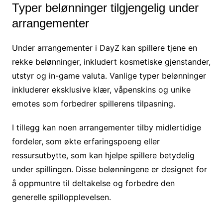
Typer belønninger tilgjengelig under
arrangementer
Under arrangementer i DayZ kan spillere tjene en
rekke belønninger, inkludert kosmetiske gjenstander,
utstyr og in-game valuta. Vanlige typer belønninger
inkluderer eksklusive klær, våpenskins og unike
emotes som forbedrer spillerens tilpasning.
I tillegg kan noen arrangementer tilby midlertidige
fordeler, som økte erfaringspoeng eller
ressursutbytte, som kan hjelpe spillere betydelig
under spillingen. Disse belønningene er designet for
å oppmuntre til deltakelse og forbedre den
generelle spillopplevelsen.