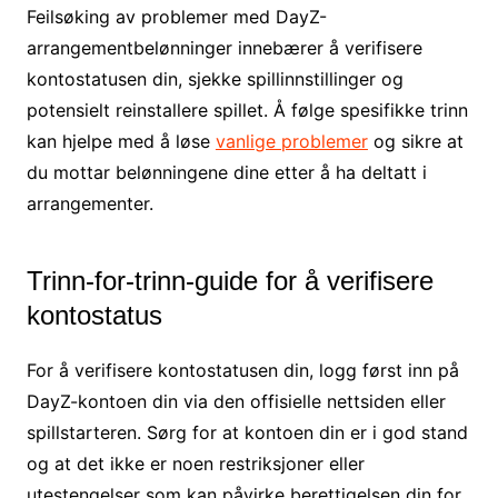
Feilsøking av problemer med DayZ-
arrangementbelønninger innebærer å verifisere
kontostatusen din, sjekke spillinnstillinger og
potensielt reinstallere spillet. Å følge spesifikke trinn
kan hjelpe med å løse
vanlige problemer
og sikre at
du mottar belønningene dine etter å ha deltatt i
arrangementer.
Trinn-for-trinn-guide for å verifisere
kontostatus
For å verifisere kontostatusen din, logg først inn på
DayZ-kontoen din via den offisielle nettsiden eller
spillstarteren. Sørg for at kontoen din er i god stand
og at det ikke er noen restriksjoner eller
utestengelser som kan påvirke berettigelsen din for