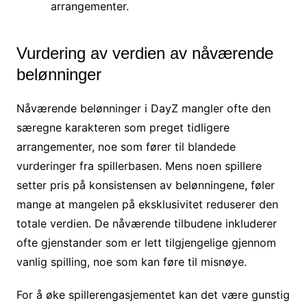
arrangementer.
Vurdering av verdien av nåværende
belønninger
Nåværende belønninger i DayZ mangler ofte den
særegne karakteren som preget tidligere
arrangementer, noe som fører til blandede
vurderinger fra spillerbasen. Mens noen spillere
setter pris på konsistensen av belønningene, føler
mange at mangelen på eksklusivitet reduserer den
totale verdien. De nåværende tilbudene inkluderer
ofte gjenstander som er lett tilgjengelige gjennom
vanlig spilling, noe som kan føre til misnøye.
For å øke spillerengasjementet kan det være gunstig