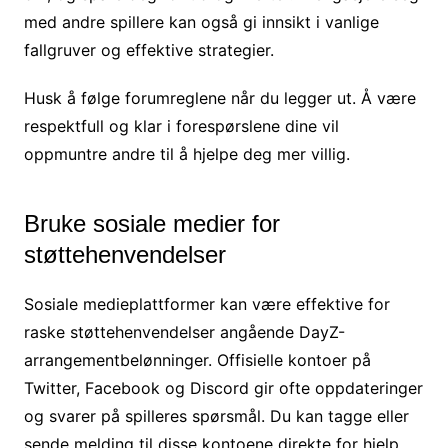
med andre spillere kan også gi innsikt i vanlige
fallgruver og effektive strategier.
Husk å følge forumreglene når du legger ut. Å være
respektfull og klar i forespørslene dine vil
oppmuntre andre til å hjelpe deg mer villig.
Bruke sosiale medier for
støttehenvendelser
Sosiale medieplattformer kan være effektive for
raske støttehenvendelser angående DayZ-
arrangementbelønninger. Offisielle kontoer på
Twitter, Facebook og Discord gir ofte oppdateringer
og svarer på spilleres spørsmål. Du kan tagge eller
sende melding til disse kontoene direkte for hjelp.