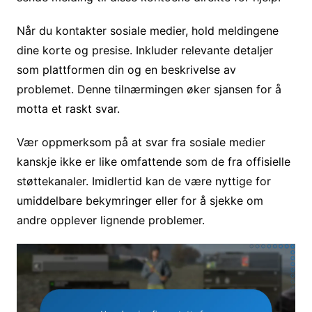
Når du kontakter sosiale medier, hold meldingene
dine korte og presise. Inkluder relevante detaljer
som plattformen din og en beskrivelse av
problemet. Denne tilnærmingen øker sjansen for å
motta et raskt svar.
Vær oppmerksom på at svar fra sosiale medier
kanskje ikke er like omfattende som de fra offisielle
støttekanaler. Imidlertid kan de være nyttige for
umiddelbare bekymringer eller for å sjekke om
andre opplever lignende problemer.