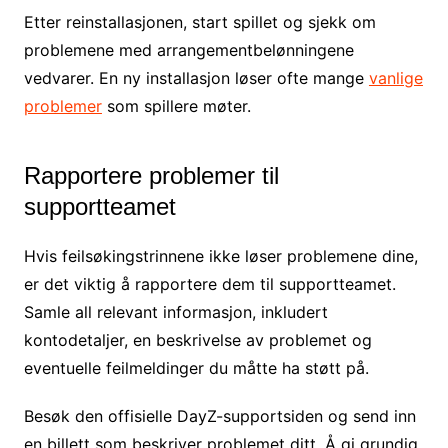
Etter reinstallasjonen, start spillet og sjekk om
problemene med arrangementbelønningene
vedvarer. En ny installasjon løser ofte mange
vanlige
problemer
som spillere møter.
Rapportere problemer til
supportteamet
Hvis feilsøkingstrinnene ikke løser problemene dine,
er det viktig å rapportere dem til supportteamet.
Samle all relevant informasjon, inkludert
kontodetaljer, en beskrivelse av problemet og
eventuelle feilmeldinger du måtte ha støtt på.
Besøk den offisielle DayZ-supportsiden og send inn
en billett som beskriver problemet ditt. Å gi grundig