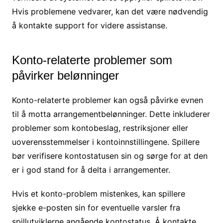
Hvis problemene vedvarer, kan det være nødvendig
å kontakte support for videre assistanse.
Konto-relaterte problemer som
påvirker belønninger
Konto-relaterte problemer kan også påvirke evnen
til å motta arrangementbelønninger. Dette inkluderer
problemer som kontobeslag, restriksjoner eller
uoverensstemmelser i kontoinnstillingene. Spillere
bør verifisere kontostatusen sin og sørge for at den
er i god stand for å delta i arrangementer.
Hvis et konto-problem mistenkes, kan spillere
sjekke e-posten sin for eventuelle varsler fra
spillutviklerne angående kontostatus. Å kontakte