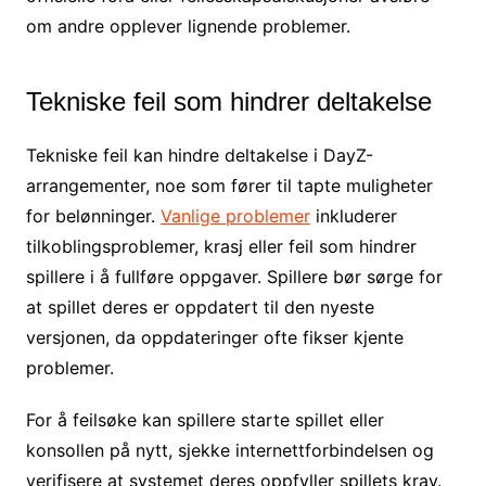
om andre opplever lignende problemer.
Tekniske feil som hindrer deltakelse
Tekniske feil kan hindre deltakelse i DayZ-
arrangementer, noe som fører til tapte muligheter
for belønninger.
Vanlige problemer
inkluderer
tilkoblingsproblemer, krasj eller feil som hindrer
spillere i å fullføre oppgaver. Spillere bør sørge for
at spillet deres er oppdatert til den nyeste
versjonen, da oppdateringer ofte fikser kjente
problemer.
For å feilsøke kan spillere starte spillet eller
konsollen på nytt, sjekke internettforbindelsen og
verifisere at systemet deres oppfyller spillets krav.