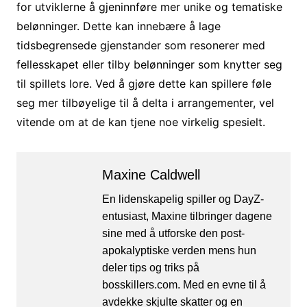
for utviklerne å gjeninnføre mer unike og tematiske
belønninger. Dette kan innebære å lage
tidsbegrensede gjenstander som resonerer med
fellesskapet eller tilby belønninger som knytter seg
til spillets lore. Ved å gjøre dette kan spillere føle
seg mer tilbøyelige til å delta i arrangementer, vel
vitende om at de kan tjene noe virkelig spesielt.
Maxine Caldwell
En lidenskapelig spiller og DayZ-
entusiast, Maxine tilbringer dagene
sine med å utforske den post-
apokalyptiske verden mens hun
deler tips og triks på
bosskillers.com. Med en evne til å
avdekke skjulte skatter og en