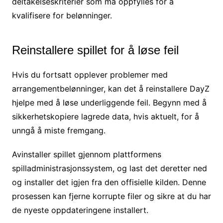
deltakelseskriterier som må oppfylles for å
kvalifisere for belønninger.
Reinstallere spillet for å løse feil
Hvis du fortsatt opplever problemer med
arrangementbelønninger, kan det å reinstallere DayZ
hjelpe med å løse underliggende feil. Begynn med å
sikkerhetskopiere lagrede data, hvis aktuelt, for å
unngå å miste fremgang.
Avinstaller spillet gjennom plattformens
spilladministrasjonssystem, og last det deretter ned
og installer det igjen fra den offisielle kilden. Denne
prosessen kan fjerne korrupte filer og sikre at du har
de nyeste oppdateringene installert.