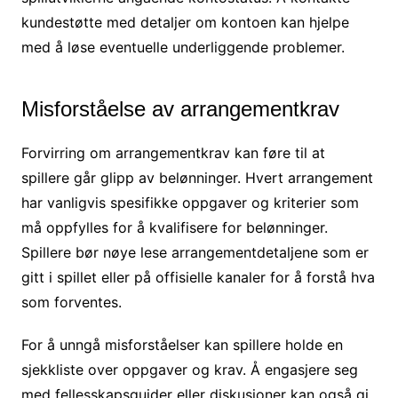
kundestøtte med detaljer om kontoen kan hjelpe
med å løse eventuelle underliggende problemer.
Misforståelse av arrangementkrav
Forvirring om arrangementkrav kan føre til at
spillere går glipp av belønninger. Hvert arrangement
har vanligvis spesifikke oppgaver og kriterier som
må oppfylles for å kvalifisere for belønninger.
Spillere bør nøye lese arrangementdetaljene som er
gitt i spillet eller på offisielle kanaler for å forstå hva
som forventes.
For å unngå misforståelser kan spillere holde en
sjekkliste over oppgaver og krav. Å engasjere seg
med fellesskapsguider eller diskusjoner kan også gi