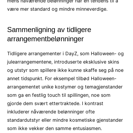
mens nåværende belønninger har en tendens til å
være mer standard og mindre minneverdige.
Sammenligning av tidligere
arrangementbelønninger
Tidligere arrangementer i DayZ, som Halloween- og
julearrangementene, introduserte eksklusive skins
og utstyr som spillere ikke kunne skaffe seg på noe
annet tidspunkt. For eksempel tilbød Halloween-
arrangementet unike kostymer og temagjenstander
som ga en festlig touch til spillingen, noe som
gjorde dem svært ettertraktede. I kontrast
inkluderer nåværende belønninger ofte
standardutstyr eller mindre kosmetiske gjenstander
som ikke vekker den samme entusiasmen.