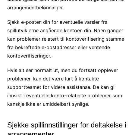
arrangementbelønninger.
Sjekk e-posten din for eventuelle varsler fra
spillutviklerne angående kontoen din. Noen ganger
kan problemer relatert til kontoverifisering stamme
fra bekreftede e-postadresser eller ventende
kontoverifiseringer.
Hvis alt ser normalt ut, men du fortsatt opplever
problemer, kan det være lurt å kontakte
supportteamet for videre assistanse. De kan gi
innsikt i eventuelle konto-relaterte problemer som
kanskje ikke er umiddelbart synlige.
Sjekke spillinnstillinger for deltakelse i
arrangementer