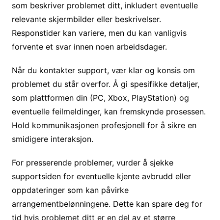
som beskriver problemet ditt, inkludert eventuelle
relevante skjermbilder eller beskrivelser.
Responstider kan variere, men du kan vanligvis
forvente et svar innen noen arbeidsdager.
Når du kontakter support, vær klar og konsis om
problemet du står overfor. Å gi spesifikke detaljer,
som plattformen din (PC, Xbox, PlayStation) og
eventuelle feilmeldinger, kan fremskynde prosessen.
Hold kommunikasjonen profesjonell for å sikre en
smidigere interaksjon.
For presserende problemer, vurder å sjekke
supportsiden for eventuelle kjente avbrudd eller
oppdateringer som kan påvirke
arrangementbelønningene. Dette kan spare deg for
tid hvis problemet ditt er en del av et større