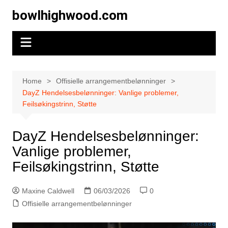
Skip
bowlhighwood.com
to
content
Home
Offisielle arrangementbelønninger
DayZ Hendelsesbelønninger: Vanlige problemer,
Feilsøkingstrinn, Støtte
DayZ Hendelsesbelønninger:
Vanlige problemer,
Feilsøkingstrinn, Støtte
Maxine Caldwell
06/03/2026
0
Offisielle arrangementbelønninger