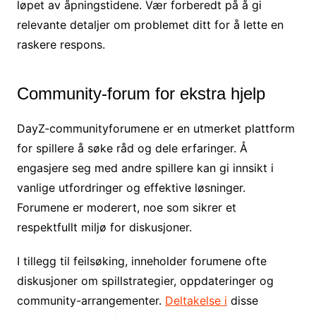
løpet av åpningstidene. Vær forberedt på å gi
relevante detaljer om problemet ditt for å lette en
raskere respons.
Community-forum for ekstra hjelp
DayZ-communityforumene er en utmerket plattform
for spillere å søke råd og dele erfaringer. Å
engasjere seg med andre spillere kan gi innsikt i
vanlige utfordringer og effektive løsninger.
Forumene er moderert, noe som sikrer et
respektfullt miljø for diskusjoner.
I tillegg til feilsøking, inneholder forumene ofte
diskusjoner om spillstrategier, oppdateringer og
community-arrangementer.
Deltakelse i
disse