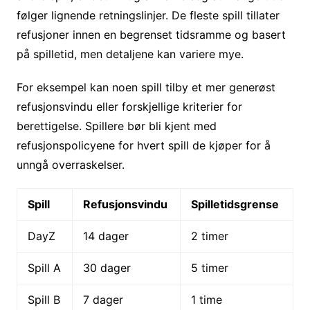
følger lignende retningslinjer. De fleste spill tillater
refusjoner innen en begrenset tidsramme og basert
på spilletid, men detaljene kan variere mye.
For eksempel kan noen spill tilby et mer generøst
refusjonsvindu eller forskjellige kriterier for
berettigelse. Spillere bør bli kjent med
refusjonspolicyene for hvert spill de kjøper for å
unngå overraskelser.
Spill
Refusjonsvindu
Spilletidsgrense
DayZ
14 dager
2 timer
Spill A
30 dager
5 timer
Spill B
7 dager
1 time