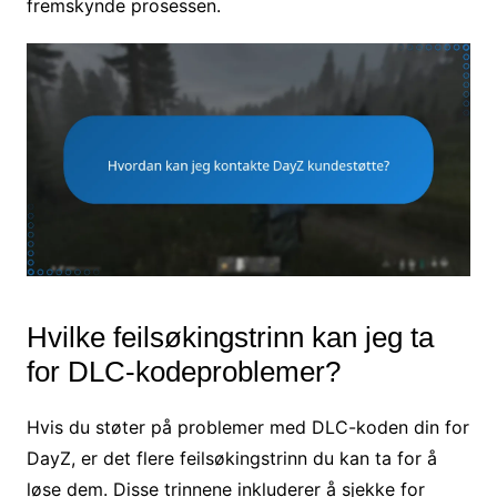
fremskynde prosessen.
Hvilke feilsøkingstrinn kan jeg ta
for DLC-kodeproblemer?
Hvis du støter på problemer med DLC-koden din for
DayZ, er det flere feilsøkingstrinn du kan ta for å
løse dem. Disse trinnene inkluderer å sjekke for