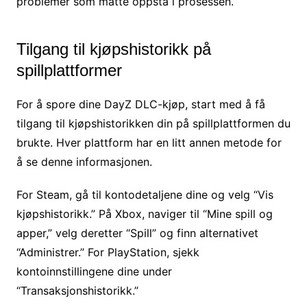
problemer som måtte oppstå i prosessen.
Tilgang til kjøpshistorikk på
spillplattformer
For å spore dine DayZ DLC-kjøp, start med å få
tilgang til kjøpshistorikken din på spillplattformen du
brukte. Hver plattform har en litt annen metode for
å se denne informasjonen.
For Steam, gå til kontodetaljene dine og velg “Vis
kjøpshistorikk.” På Xbox, naviger til “Mine spill og
apper,” velg deretter “Spill” og finn alternativet
“Administrer.” For PlayStation, sjekk
kontoinnstillingene dine under
“Transaksjonshistorikk.”