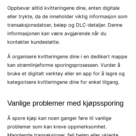
Oppbevar alltid kvitteringene dine, enten digitale
eller trykte, da de inneholder viktig informasjon som
transaksjonsdatoer, beløp og DLC-detaljer. Denne
informasjonen kan være avgjørende når du
kontakter kundestøtte.
Å organisere kvitteringene dine i en dedikert mappe
kan strømlinjeforme sporingsprosessen. Vurder å
bruke et digitalt verktøy eller en app for å lagre og
kategorisere kvitteringene dine for enkel tilgang.
Vanlige problemer med kjøpssporing
Å spore kjøp kan noen ganger føre til vanlige
problemer som kan kreve oppmerksomhet.
Manglende transaksjoner, feil beløp eller ukjente