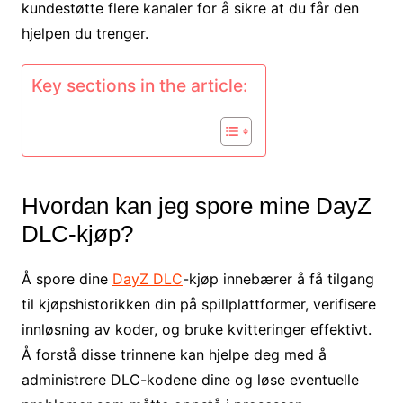
kundestøtte flere kanaler for å sikre at du får den
hjelpen du trenger.
Key sections in the article:
Hvordan kan jeg spore mine DayZ
DLC-kjøp?
Å spore dine
DayZ DLC
-kjøp innebærer å få tilgang
til kjøpshistorikken din på spillplattformer, verifisere
innløsning av koder, og bruke kvitteringer effektivt.
Å forstå disse trinnene kan hjelpe deg med å
administrere DLC-kodene dine og løse eventuelle