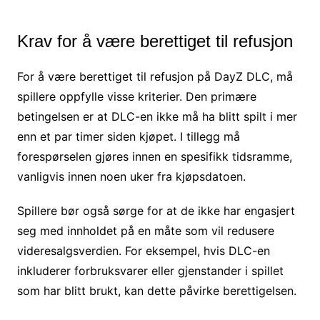
Krav for å være berettiget til refusjon
For å være berettiget til refusjon på DayZ DLC, må
spillere oppfylle visse kriterier. Den primære
betingelsen er at DLC-en ikke må ha blitt spilt i mer
enn et par timer siden kjøpet. I tillegg må
forespørselen gjøres innen en spesifikk tidsramme,
vanligvis innen noen uker fra kjøpsdatoen.
Spillere bør også sørge for at de ikke har engasjert
seg med innholdet på en måte som vil redusere
videresalgsverdien. For eksempel, hvis DLC-en
inkluderer forbruksvarer eller gjenstander i spillet
som har blitt brukt, kan dette påvirke berettigelsen.