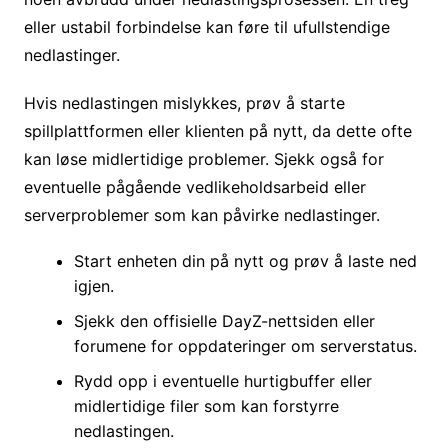
eller ustabil forbindelse kan føre til ufullstendige
nedlastinger.
Hvis nedlastingen mislykkes, prøv å starte
spillplattformen eller klienten på nytt, da dette ofte
kan løse midlertidige problemer. Sjekk også for
eventuelle pågående vedlikeholdsarbeid eller
serverproblemer som kan påvirke nedlastinger.
Start enheten din på nytt og prøv å laste ned
igjen.
Sjekk den offisielle DayZ-nettsiden eller
forumene for oppdateringer om serverstatus.
Rydd opp i eventuelle hurtigbuffer eller
midlertidige filer som kan forstyrre
nedlastingen.