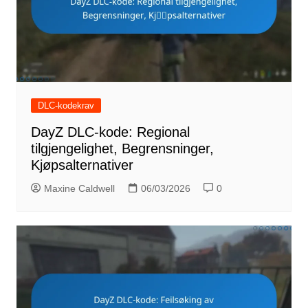
DLC-kodekrav
DayZ DLC-kode: Regional
tilgjengelighet, Begrensninger,
Kjøpsalternativer
Maxine Caldwell
06/03/2026
0