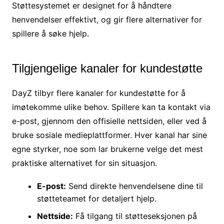
Støttesystemet er designet for å håndtere
henvendelser effektivt, og gir flere alternativer for
spillere å søke hjelp.
Tilgjengelige kanaler for kundestøtte
DayZ tilbyr flere kanaler for kundestøtte for å
imøtekomme ulike behov. Spillere kan ta kontakt via
e-post, gjennom den offisielle nettsiden, eller ved å
bruke sosiale medieplattformer. Hver kanal har sine
egne styrker, noe som lar brukerne velge det mest
praktiske alternativet for sin situasjon.
E-post:
Send direkte henvendelsene dine til
støtteteamet for detaljert hjelp.
Nettside:
Få tilgang til støtteseksjonen på