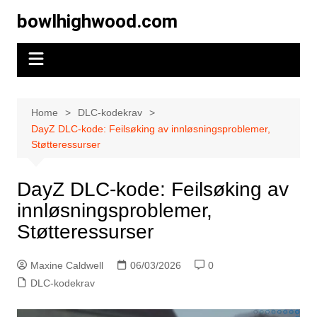
Skip
bowlhighwood.com
to
content
Home
DLC-kodekrav
DayZ DLC-kode: Feilsøking av innløsningsproblemer,
Støtteressurser
DayZ DLC-kode: Feilsøking av
innløsningsproblemer,
Støtteressurser
Maxine Caldwell
06/03/2026
0
DLC-kodekrav