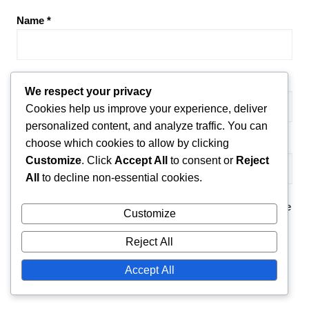
Name
*
Email
*
We respect your privacy
Cookies help us improve your experience, deliver
personalized content, and analyze traffic. You can
choose which cookies to allow by clicking
Website
Customize
. Click
Accept All
to consent or
Reject
All
to decline non-essential cookies.
Save my name, email, and website in this browser for the
Customize
next time I comment.
Reject All
Accept All