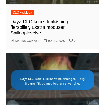
DLC-kodekrav
DayZ DLC-kode: Innløsning for
flerspiller, Ekstra moduser,
Spillopplevelse
Maxine Caldwell
02/03/2026
0