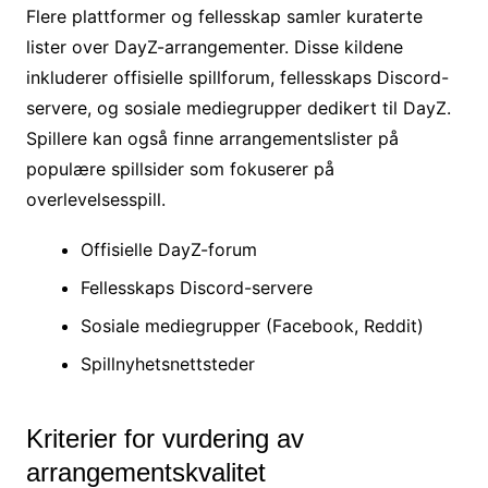
Flere plattformer og fellesskap samler kuraterte
lister over DayZ-arrangementer. Disse kildene
inkluderer offisielle spillforum, fellesskaps Discord-
servere, og sosiale mediegrupper dedikert til DayZ.
Spillere kan også finne arrangementslister på
populære spillsider som fokuserer på
overlevelsesspill.
Offisielle DayZ-forum
Fellesskaps Discord-servere
Sosiale mediegrupper (Facebook, Reddit)
Spillnyhetsnettsteder
Kriterier for vurdering av
arrangementskvalitet