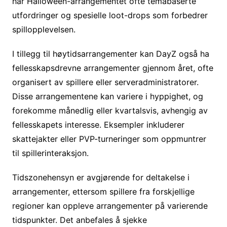
har Halloween-arrangementet ofte temabaserte
utfordringer og spesielle loot-drops som forbedrer
spillopplevelsen.
I tillegg til høytidsarrangementer kan DayZ også ha
fellesskapsdrevne arrangementer gjennom året, ofte
organisert av spillere eller serveradministratorer.
Disse arrangementene kan variere i hyppighet, og
forekomme månedlig eller kvartalsvis, avhengig av
fellesskapets interesse. Eksempler inkluderer
skattejakter eller PVP-turneringer som oppmuntrer
til spillerinteraksjon.
Tidszonehensyn er avgjørende for deltakelse i
arrangementer, ettersom spillere fra forskjellige
regioner kan oppleve arrangementer på varierende
tidspunkter. Det anbefales å sjekke