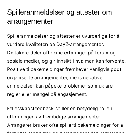
Spilleranmeldelser og attester om
arrangementer
Spilleranmeldelser og attester er uvurderlige for å
vurdere kvaliteten på DayZ-arrangementer.
Deltakere deler ofte sine erfaringer på forum og
sosiale medier, og gir innsikt i hva man kan forvente.
Positive tilbakemeldinger fremhever vanligvis godt
organiserte arrangementer, mens negative
anmeldelser kan påpeke problemer som uklare
regler eller mangel på engasjement.
Fellesskapsfeedback spiller en betydelig rolle i
utformingen av fremtidige arrangementer.
Arrangører bruker ofte spillertilbakemeldinger for å