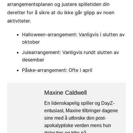
arrangementsplanen og justere spilletiden din
deretter for å sikre at du ikke går glipp av noen
aktiviteter.
Halloween-arrangement: Vanligvis i slutten av
oktober
Julearrangement: Vanligvis rundt slutten av
desember
Påske-arrangement: Ofte i april
Maxine Caldwell
En lidenskapelig spiller og DayZ-
entusiast, Maxine tilbringer dagene
sine med å utforske den post-
apokalyptiske verden mens hun
deler tips og triks på