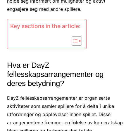
holde seg informert om muligheter og aktivt
engasjere seg med andre spillere.
Key sections in the article:
Hva er DayZ
fellesskapsarrangementer og
deres betydning?
DayZ fellesskapsarrangementer er organiserte
aktiviteter som samler spillere for å delta i unike
utfordringer og opplevelser innen spillet. Disse
arrangementene fremmer en følelse av kameratskap
blant spillerne og forbedrer den totale