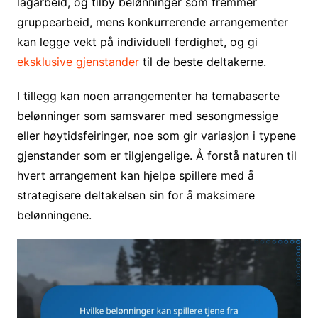
lagarbeid, og tilby belønninger som fremmer
gruppearbeid, mens konkurrerende arrangementer
kan legge vekt på individuell ferdighet, og gi
eksklusive gjenstander
til de beste deltakerne.
I tillegg kan noen arrangementer ha temabaserte
belønninger som samsvarer med sesongmessige
eller høytidsfeiringer, noe som gir variasjon i typene
gjenstander som er tilgjengelige. Å forstå naturen til
hvert arrangement kan hjelpe spillere med å
strategisere deltakelsen sin for å maksimere
belønningene.