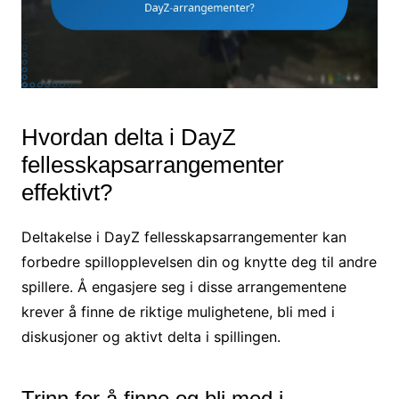
Hvordan delta i DayZ
fellesskapsarrangementer
effektivt?
Deltakelse i DayZ fellesskapsarrangementer kan
forbedre spillopplevelsen din og knytte deg til andre
spillere. Å engasjere seg i disse arrangementene
krever å finne de riktige mulighetene, bli med i
diskusjoner og aktivt delta i spillingen.
Trinn for å finne og bli med i