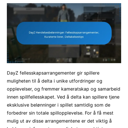
DayZ fellesskapsarrangementer gir spillere
muligheten til å delta i unike utfordringer og
opplevelser, og fremmer kameratskap og samarbeid
innen spillfellesskapet. Ved å delta kan spillere tjene
eksklusive belønninger i spillet samtidig som de
forbedrer sin totale spillopplevelse. For å få mest
mulig ut av disse arrangementene er det viktig å