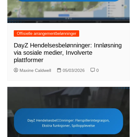
Offisielle arrangementbelønninger
DayZ Hendelsesbelønninger: Innløsning
via sosiale medier, Involverte
plattformer
Maxine Caldwell
05/03/2026
0