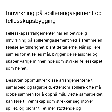
Innvirkning på spillerengasjement og
fellesskapsbygging
Fellesskapsarrangementer har en betydelig
innvirkning på spillerengasjement ved å fremme en
følelse av tilhørighet blant deltakerne. Når spillere
samles for et felles mål, bygger de relasjoner og
skaper varige minner, noe som styrker fellesskapet
som helhet.
Dessuten oppmuntrer disse arrangementene til
samarbeid og lagarbeid, ettersom spillere ofte må
jobbe sammen for å oppnå mål. Dette samarbeidet
kan føre til vennskap som strekker seg utover
spillet, og bidrar til et mer støttende og