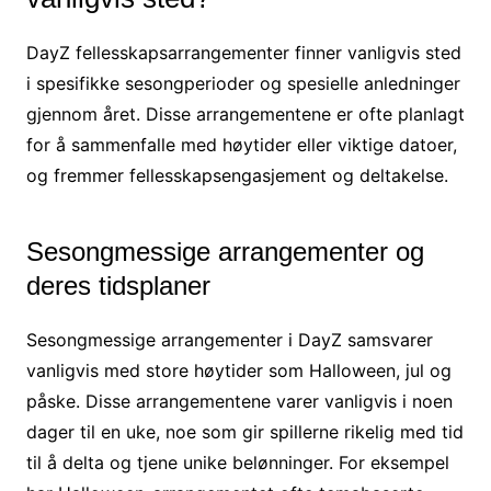
DayZ fellesskapsarrangementer finner vanligvis sted
i spesifikke sesongperioder og spesielle anledninger
gjennom året. Disse arrangementene er ofte planlagt
for å sammenfalle med høytider eller viktige datoer,
og fremmer fellesskapsengasjement og deltakelse.
Sesongmessige arrangementer og
deres tidsplaner
Sesongmessige arrangementer i DayZ samsvarer
vanligvis med store høytider som Halloween, jul og
påske. Disse arrangementene varer vanligvis i noen
dager til en uke, noe som gir spillerne rikelig med tid
til å delta og tjene unike belønninger. For eksempel