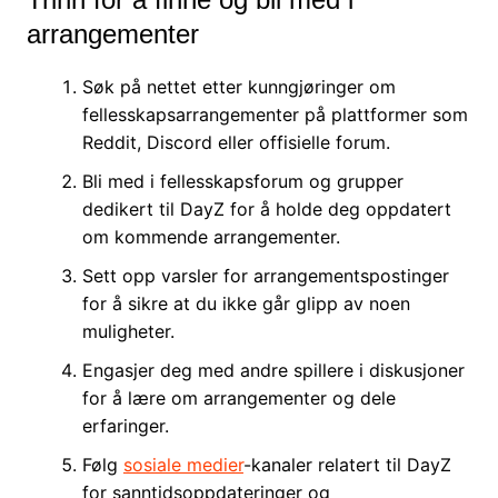
arrangementer
Søk på nettet etter kunngjøringer om
fellesskapsarrangementer på plattformer som
Reddit, Discord eller offisielle forum.
Bli med i fellesskapsforum og grupper
dedikert til DayZ for å holde deg oppdatert
om kommende arrangementer.
Sett opp varsler for arrangementspostinger
for å sikre at du ikke går glipp av noen
muligheter.
Engasjer deg med andre spillere i diskusjoner
for å lære om arrangementer og dele
erfaringer.
Følg
sosiale medier
-kanaler relatert til DayZ
for sanntidsoppdateringer og