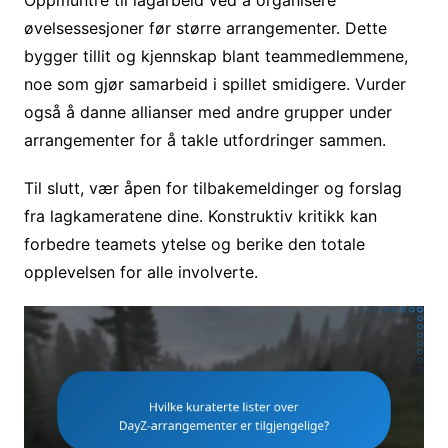
øvelsessesjoner før større arrangementer. Dette
bygger tillit og kjennskap blant teammedlemmene,
noe som gjør samarbeid i spillet smidigere. Vurder
også å danne allianser med andre grupper under
arrangementer for å takle utfordringer sammen.
Til slutt, vær åpen for tilbakemeldinger og forslag
fra lagkameratene dine. Konstruktiv kritikk kan
forbedre teamets ytelse og berike den totale
opplevelsen for alle involverte.